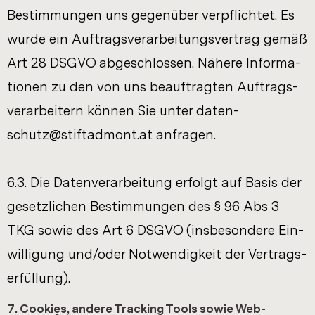
Be­stim­mun­gen uns ge­gen­über ver­pflich­tet. Es
wurde ein Auf­trags­ver­ar­bei­tungs­ver­trag gemäß
Art 28 DSGVO ab­ge­schlos­sen. Nä­he­re In­for­ma­
tio­nen zu den von uns be­auf­trag­ten Auf­trags­
ver­ar­bei­tern kön­nen Sie unter da­ten­
schutz@stift­ad­mont.at an­fra­gen.
6.3. Die Da­ten­ver­ar­bei­tung er­folgt auf Basis der
ge­setz­li­chen Be­stim­mun­gen des § 96 Abs 3
TKG sowie des Art 6 DSGVO (ins­be­son­de­re Ein­
wil­li­gung und/oder Not­wen­dig­keit der Ver­trags­
er­fül­lung).
7. Coo­kies, an­de­re Tracking Tools sowie Web-​