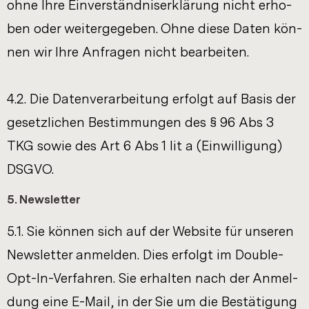
ohne Ihre Ein­ver­ständ­nis­er­klä­rung nicht er­ho­
ben oder wei­ter­ge­ge­ben. Ohne diese Daten kön­
nen wir Ihre An­fra­gen nicht be­ar­bei­ten.
4.2. Die Da­ten­ver­ar­bei­tung er­folgt auf Basis der
ge­setz­li­chen Be­stim­mun­gen des § 96 Abs 3
TKG sowie des Art 6 Abs 1 lit a (Ein­wil­li­gung)
DSGVO.
5. News­let­ter
5.1. Sie kön­nen sich auf der Web­site für un­se­ren
News­let­ter an­mel­den. Dies er­folgt im Double-​
Opt-In-Verfahren. Sie er­hal­ten nach der An­mel­
dung eine E-​Mail, in der Sie um die Be­stä­ti­gung