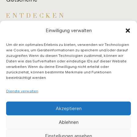
ENT­DE­CKEN
Anfahrt
Einwilligung verwalten
Kontaktseite
Um dir ein optimales Erlebnis zu bieten, verwenden wir Technologien
Hall of Fame
wie Cookies, um Geräteinformationen zu speichern und/oder darauf
zuzugreifen. Wenn du diesen Technologien zustimmst, können wir
Daten wie das Surfverhalten oder eindeutige IDs auf dieser Website
verarbeiten. Wenn du deine Einwilligung nicht erteilst oder
zurückziehst, können bestimmte Merkmale und Funktionen
beeinträchtigt werden.
VER­SAND
&JU­GEND­SCHUTZ
Dienste verwalten
Ab
Be­stell­wert oder
ver­sand­kos­
180 €
12 Fla­schen
Akzeptieren
ten­frei.
Ablehnen
Ver­kauf von Wein und Spi­ri­tuo­sen erst
.
ab 18 Jah­ren
Einstellungen ansehen