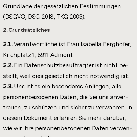
Grund­la­ge der ge­setz­li­chen Be­stim­mun­gen
(DSGVO, DSG 2018, TKG 2003).
2. Grund­sätz­li­ches
2.1.
Ver­ant­wort­li­che ist Frau Isa­bel­la Berg­ho­fer,
Kirch­platz 1, 8911 Ad­mont
2.2.
Ein Da­ten­schutz­be­auf­trag­ter ist nicht be­
stellt, weil dies ge­setz­lich nicht not­wen­dig ist.
2.3.
Uns ist es ein be­son­de­res An­lie­gen, alle
per­so­nen­be­zo­ge­nen Daten, die Sie uns an­ver­
trau­en, zu schüt­zen und si­cher zu ver­wah­ren. In
die­sem Do­ku­ment er­fah­ren Sie mehr dar­über,
wie wir Ihre per­so­nen­be­zo­ge­nen Daten ver­wen­