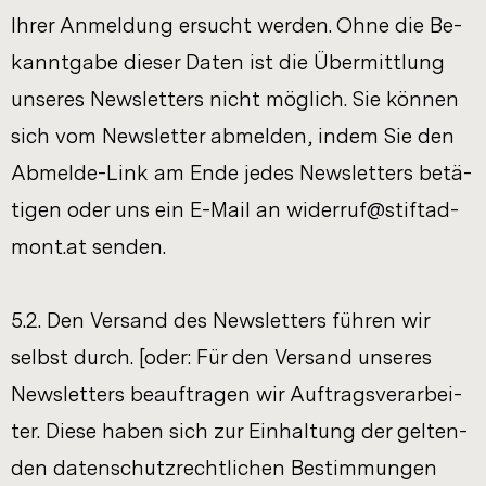
Ihrer An­mel­dung er­sucht wer­den. Ohne die Be­
kannt­ga­be die­ser Daten ist die Über­mitt­lung
un­se­res News­let­ters nicht mög­lich. Sie kön­nen
sich vom News­let­ter ab­mel­den, indem Sie den
Abmelde-​Link am Ende jedes News­let­ters be­tä­
ti­gen oder uns ein E-​Mail an wi­der­ruf@stift­ad­
mont.at sen­den.
5.2. Den Ver­sand des News­let­ters füh­ren wir
selbst durch. [oder: Für den Ver­sand un­se­res
News­let­ters be­auf­tra­gen wir Auf­trags­ver­ar­bei­
ter. Diese haben sich zur Ein­hal­tung der gel­ten­
den da­ten­schutz­recht­li­chen Be­stim­mun­gen