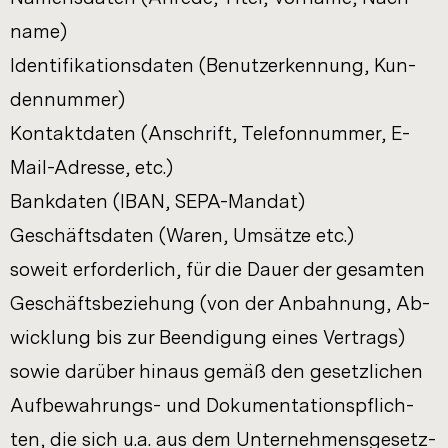
na­me)
Iden­ti­fi­ka­ti­ons­da­ten (Be­nut­z­er­ken­nung, Kun­
den­num­mer)
Kon­takt­da­ten (An­schrift, Te­le­fon­num­mer, E-​
Mail-Adresse, etc.)
Bank­da­ten (IBAN, SEPA-​Mandat)
Ge­schäfts­da­ten (Waren, Um­sät­ze etc.)
so­weit er­for­der­lich, für die Dauer der ge­sam­ten
Ge­schäfts­be­zie­hung (von der An­bah­nung, Ab­
wick­lung bis zur Be­en­di­gung eines Ver­trags)
sowie dar­über hin­aus gemäß den ge­setz­li­chen
Aufbewahrungs-​ und Do­ku­men­ta­ti­ons­pflich­
ten, die sich u.a. aus dem Un­ter­neh­mens­ge­setz­