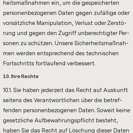
heits­maß­nah­men ein, um die ge­spei­cher­ten
per­so­nen­be­zo­ge­nen Daten gegen zu­fäl­li­ge oder
vor­sätz­li­che Ma­ni­pu­la­ti­on, Ver­lust oder Zer­stö­
rung und gegen den Zu­griff un­be­rech­tig­ter Per­
so­nen zu schüt­zen. Un­se­re Si­cher­heits­maß­nah­
men wer­den ent­spre­chend des tech­ni­schen
Fort­schritts fort­lau­fend ver­bes­sert.
10. Ihre Rech­te
10.1. Sie haben je­der­zeit das Recht auf Aus­kunft
sei­tens des Ver­ant­wort­li­chen über die be­tref­
fen­den per­so­nen­be­zo­ge­nen Daten. So­weit keine
ge­setz­li­che Auf­be­wah­rungs­pflicht be­steht,
haben Sie das Recht auf Lö­schung die­ser Daten