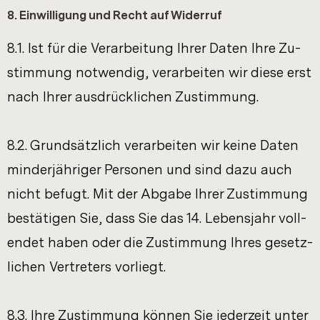
8. Ein­wil­li­gung und Recht auf Wi­der­ruf
8.1. Ist für die Ver­ar­bei­tung Ihrer Daten Ihre Zu­
stim­mung not­wen­dig, ver­ar­bei­ten wir diese erst
nach Ihrer aus­drück­li­chen Zu­stim­mung.
8.2. Grund­sätz­lich ver­ar­bei­ten wir keine Daten
min­der­jäh­ri­ger Per­so­nen und sind dazu auch
nicht be­fugt. Mit der Ab­ga­be Ihrer Zu­stim­mung
be­stä­ti­gen Sie, dass Sie das 14. Le­bens­jahr voll­
endet haben oder die Zu­stim­mung Ihres ge­setz­
li­chen Ver­tre­ters vor­liegt.
8.3. Ihre Zu­stim­mung kön­nen Sie je­der­zeit unter