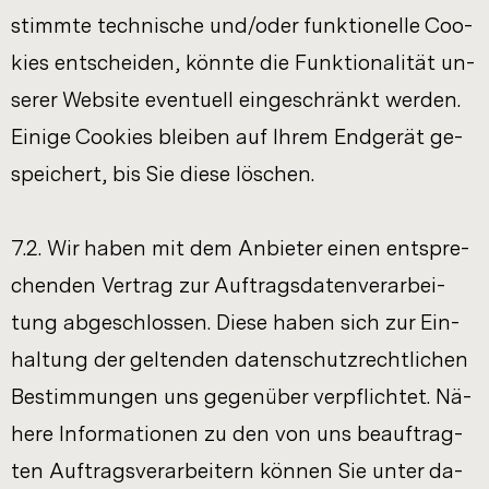
stimm­te tech­ni­sche und/oder funk­tio­nel­le Coo­
kies ent­schei­den, könn­te die Funk­tio­na­li­tät un­
se­rer Web­site even­tu­ell ein­ge­schränkt wer­den.
Ei­ni­ge Coo­kies blei­ben auf Ihrem End­ge­rät ge­
spei­chert, bis Sie diese lö­schen.
7.2. Wir haben mit dem An­bie­ter einen ent­spre­
chen­den Ver­trag zur Auf­trags­da­ten­ver­ar­bei­
tung ab­ge­schlos­sen. Diese haben sich zur Ein­
hal­tung der gel­ten­den da­ten­schutz­recht­li­chen
Be­stim­mun­gen uns ge­gen­über ver­pflich­tet. Nä­
he­re In­for­ma­tio­nen zu den von uns be­auf­trag­
ten Auf­trags­ver­ar­bei­tern kön­nen Sie unter da­