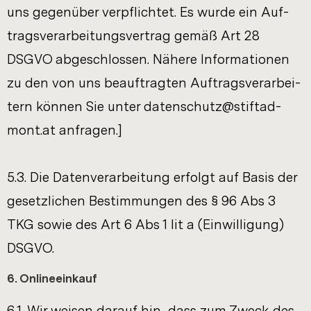
uns ge­gen­über ver­pflich­tet. Es wurde ein Auf­
trags­ver­ar­bei­tungs­ver­trag gemäß Art 28
DSGVO ab­ge­schlos­sen. Nä­he­re In­for­ma­tio­nen
zu den von uns be­auf­trag­ten Auf­trags­ver­ar­bei­
tern kön­nen Sie unter da­ten­schutz@stift­ad­
mont.at an­fra­gen.]
5.3. Die Da­ten­ver­ar­bei­tung er­folgt auf Basis der
ge­setz­li­chen Be­stim­mun­gen des § 96 Abs 3
TKG sowie des Art 6 Abs 1 lit a (Ein­wil­li­gung)
DSGVO.
6. On­line­ein­kauf
6.1. Wir wei­sen dar­auf hin, dass zum Zweck des