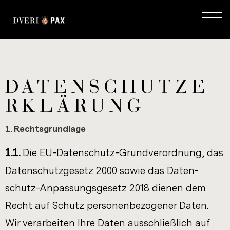
DATENSCHUTZE
RKLÄRUNG
1. Rechts­grund­la­ge
1.1.
Die EU-​Datenschutz-Grundverordnung, das
Da­ten­schutz­ge­setz 2000 sowie das Daten-​
schutz-​Anpassungsgesetz 2018 die­nen dem
Recht auf Schutz per­so­nen­be­zo­ge­ner Daten.
Wir ver­ar­bei­ten Ihre Daten aus­schließ­lich auf