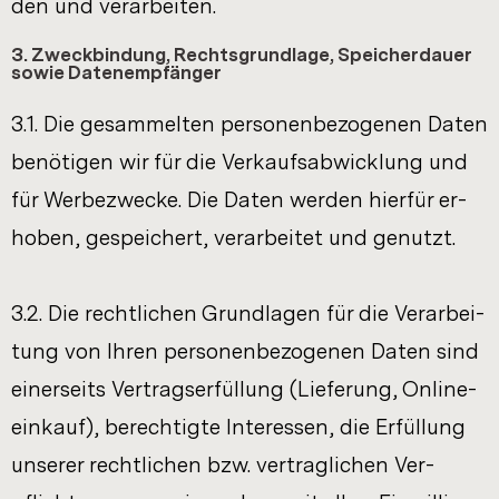
den und ver­ar­bei­ten.
3. Zweck­bin­dung, Rechts­grund­la­ge, Spei­cher­dau­er
sowie Da­ten­emp­fän­ger
3.1. Die ge­sam­mel­ten per­so­nen­be­zo­ge­nen Daten
be­nö­ti­gen wir für die Ver­kaufs­ab­wick­lung und
für Wer­be­zwe­cke. Die Daten wer­den hier­für er­
ho­ben, ge­spei­chert, ver­ar­bei­tet und ge­nutzt.
3.2. Die recht­li­chen Grund­la­gen für die Ver­ar­bei­
tung von Ihren per­so­nen­be­zo­ge­nen Daten sind
ei­ner­seits Ver­trags­er­fül­lung (Lie­fe­rung, On­line­
ein­kauf), be­rech­tig­te In­ter­es­sen, die Er­fül­lung
un­se­rer recht­li­chen bzw. ver­trag­li­chen Ver­