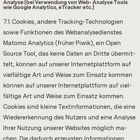
Analyse [bei Ver­wen­dung von Web- Ana­ly­se Tools
wie Goog­le Ana­ly­tics, eTra­cker etc.]
7.1. Coo­kies, an­de­re Tracking-​Technologien
sowie Funk­tio­nen des Web­ana­ly­se­diens­tes
Mato­mo Ana­ly­tics (frü­her Piwik), ein Open
Source Tool, das keine Daten an Drit­te über­mit­
telt, kön­nen auf un­se­rer In­ter­net­platt­form auf
viel­fäl­ti­ge Art und Weise zum Ein­satz kom­men
kön­nen auf un­se­rer In­ter­net­platt­form auf viel­
fäl­ti­ge Art und Weise zum Ein­satz kom­men.
Coo­kies sind klei­ne Text­in­for­ma­tio­nen, die eine
Wie­der­erken­nung des Nut­zers und eine Ana­ly­se
Ihrer Nut­zung un­se­rer Web­sites mög­lich ma­
chen. Die da­durch er­zeug­ten In­for­ma­tio­nen