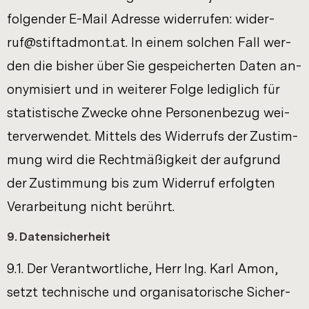
fol­gen­der E-​Mail Adres­se wi­der­ru­fen: wi­der­
ruf@stift­ad­mont.at. In einem sol­chen Fall wer­
den die bis­her über Sie ge­spei­cher­ten Daten an­
ony­mi­siert und in wei­te­rer Folge le­dig­lich für
sta­tis­ti­sche Zwe­cke ohne Per­so­nen­be­zug wei­
ter­ver­wen­det. Mit­tels des Wi­der­rufs der Zu­stim­
mung wird die Recht­mä­ßig­keit der auf­grund
der Zu­stim­mung bis zum Wi­der­ruf er­folg­ten
Ver­ar­bei­tung nicht be­rührt.
9. Da­ten­si­cher­heit
9.1. Der Ver­ant­wort­li­che, Herr Ing. Karl Amon,
setzt tech­ni­sche und or­ga­ni­sa­to­ri­sche Si­cher­