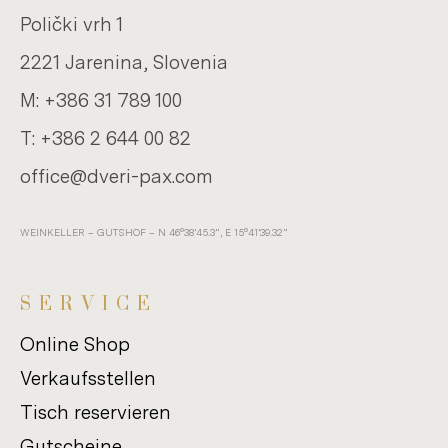
Polički vrh 1
2221 Ja­re­ni­na, Slo­ve­nia
M:
+386 31 789 100
T:
+386 2 644 00 82
of­fice@dveri-​pax.com
WEIN­KEL­LER – GUTS­HOF – N 46°38’45.3”, E 15°41’39.32”
SER­VICE
Online Shop
Verkaufsstellen
Tisch reservieren
Gutscheine