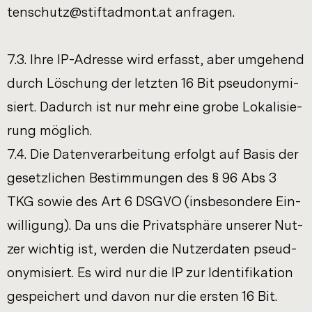
ten­schutz@stift­ad­mont.at an­fra­gen.
7.3. Ihre IP-​Adresse wird er­fasst, aber um­ge­hend
durch Lö­schung der letz­ten 16 Bit pseud­ony­mi­
siert. Da­durch ist nur mehr eine grobe Lo­ka­li­sie­
rung mög­lich.
7.4. Die Da­ten­ver­ar­bei­tung er­folgt auf Basis der
ge­setz­li­chen Be­stim­mun­gen des § 96 Abs 3
TKG sowie des Art 6 DSGVO (ins­be­son­de­re Ein­
wil­li­gung). Da uns die Pri­vat­sphä­re un­se­rer Nut­
zer wich­tig ist, wer­den die Nut­zer­da­ten pseud­
ony­mi­siert. Es wird nur die IP zur Iden­ti­fi­ka­ti­on
ge­spei­chert und davon nur die ers­ten 16 Bit.