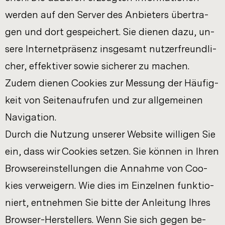
wer­den auf den Ser­ver des An­bie­ters über­tra­
gen und dort ge­spei­chert. Sie die­nen dazu, un­
se­re In­ter­net­prä­senz ins­ge­samt nut­zer­freund­li­
cher, ef­fek­ti­ver sowie si­che­rer zu ma­chen.
Zudem die­nen Coo­kies zur Mes­sung der Häu­fig­
keit von Sei­ten­auf­ru­fen und zur all­ge­mei­nen
Na­vi­ga­ti­on.
Durch die Nut­zung un­se­rer Web­site wil­li­gen Sie
ein, dass wir Coo­kies set­zen. Sie kön­nen in Ihren
Brow­ser­ein­stel­lun­gen die An­nah­me von Coo­
kies ver­wei­gern. Wie dies im Ein­zel­nen funk­tio­
niert, ent­neh­men Sie bitte der An­lei­tung Ihres
Browser-​Herstellers. Wenn Sie sich gegen be­