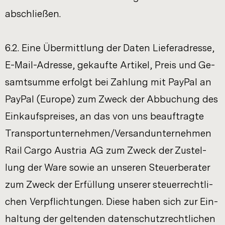
ab­schlie­ßen.
6.2. Eine Über­mitt­lung der Daten Lie­fer­adres­se,
E-​Mail-Adresse, ge­kauf­te Ar­ti­kel, Preis und Ge­
samt­sum­me er­folgt bei Zah­lung mit Pay­Pal an
Pay­Pal (Eu­ro­pe) zum Zweck der Ab­bu­chung des
Ein­kaufs­prei­ses, an das von uns be­auf­trag­te
Trans­port­un­ter­neh­men/Ver­sand­un­ter­neh­men
Rail Cargo Aus­tria AG zum Zweck der Zu­stel­
lung der Ware sowie an un­se­ren Steu­er­be­ra­ter
zum Zweck der Er­fül­lung un­se­rer steu­er­recht­li­
chen Ver­pflich­tun­gen. Diese haben sich zur Ein­
hal­tung der gel­ten­den da­ten­schutz­recht­li­chen