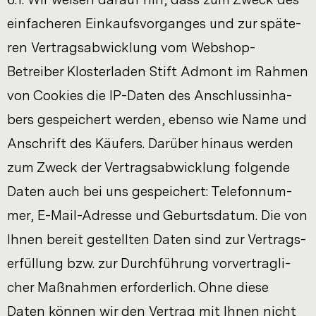
ein­fa­che­ren Ein­kaufs­vor­gan­ges und zur spä­te­
ren Ver­trags­ab­wick­lung vom Webshop-​
Betreiber Klos­ter­la­den Stift Ad­mont im Rah­men
von Coo­kies die IP-​Daten des An­schlus­s­in­ha­
bers ge­spei­chert wer­den, eben­so wie Name und
An­schrift des Käu­fers. Dar­über hin­aus wer­den
zum Zweck der Ver­trags­ab­wick­lung fol­gen­de
Daten auch bei uns ge­spei­chert: Te­le­fon­num­
mer, E-​Mail-Adresse und Ge­burts­da­tum. Die von
Ihnen be­reit ge­stell­ten Daten sind zur Ver­trags­
er­fül­lung bzw. zur Durch­füh­rung vor­ver­trag­li­
cher Maß­nah­men er­for­der­lich. Ohne diese
Daten kön­nen wir den Ver­trag mit Ihnen nicht