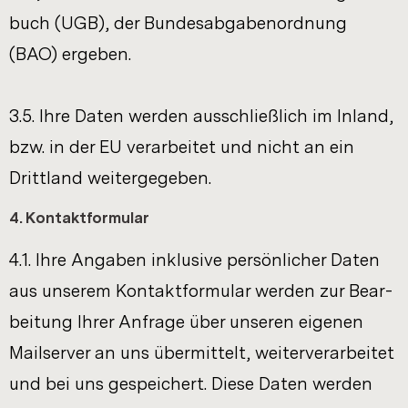
buch (UGB), der Bun­des­ab­ga­ben­ord­nung
(BAO) er­ge­ben.
3.5. Ihre Daten wer­den aus­schließ­lich im In­land,
bzw. in der EU ver­ar­bei­tet und nicht an ein
Dritt­land wei­ter­ge­ge­ben.
4. Kon­takt­for­mu­lar
4.1. Ihre An­ga­ben in­klu­si­ve per­sön­li­cher Daten
aus un­se­rem Kon­takt­for­mu­lar wer­den zur Be­ar­
bei­tung Ihrer An­fra­ge über un­se­ren ei­ge­nen
Mail­ser­ver an uns über­mit­telt, wei­ter­ver­ar­bei­tet
und bei uns ge­spei­chert. Diese Daten wer­den