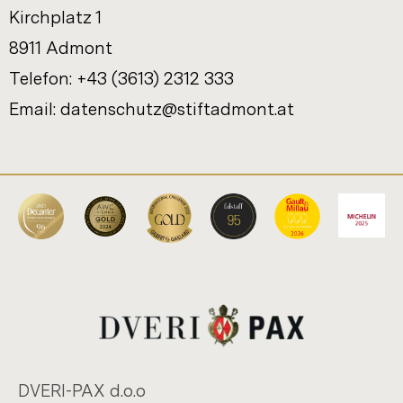
Kirch­platz 1
8911 Ad­mont
Te­le­fon: +43 (3613) 2312 333
Email:
da­ten­schutz@stift­ad­mont.at
DVERI-​PAX d.o.o