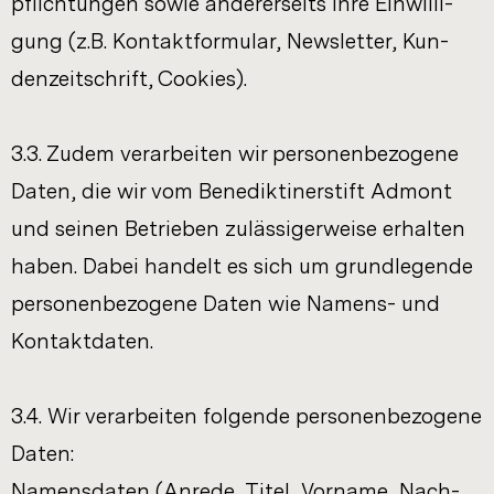
pflich­tun­gen sowie an­de­rer­seits Ihre Ein­wil­li­
gung (z.B. Kon­takt­for­mu­lar, News­let­ter, Kun­
den­zeit­schrift, Coo­kies).
3.3. Zudem ver­ar­bei­ten wir per­so­nen­be­zo­ge­ne
Daten, die wir vom Be­ne­dik­ti­ner­stift Ad­mont
und sei­nen Be­trie­ben zu­läs­si­ger­wei­se er­hal­ten
haben. Dabei han­delt es sich um grund­le­gen­de
per­so­nen­be­zo­ge­ne Daten wie Namens-​ und
Kon­takt­da­ten.
3.4. Wir ver­ar­bei­ten fol­gen­de per­so­nen­be­zo­ge­ne
Daten:
Na­mens­da­ten (An­re­de, Titel, Vor­na­me, Nach­