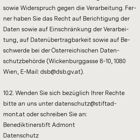
sowie Wi­der­spruch gegen die Ver­ar­bei­tung. Fer­
ner haben Sie das Recht auf Be­rich­ti­gung der
Daten sowie auf Ein­schrän­kung der Ver­ar­bei­
tung, auf Da­ten­über­trag­bar­keit sowie auf Be­
schwer­de bei der Ös­ter­rei­chi­schen Da­ten­
schutz­be­hör­de (Wi­cken­burg­gas­se 8-10, 1080
Wien, E-​Mail:
dsb@dsb.gv.at
).
10.2. Wen­den Sie sich be­züg­lich Ihrer Rech­te
bitte an uns unter
da­ten­schutz@stift­ad­
mont.at
oder schrei­ben Sie an:
Be­ne­dik­ti­ner­stift Ad­mont
Da­ten­schutz