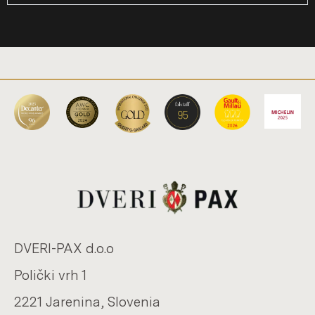
DVERI-​PAX d.o.o
Polički vrh 1
2221 Ja­re­ni­na, Slo­ve­nia