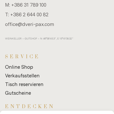
M:
+386 31 789 100
T:
+386 2 644 00 82
of­fice@dveri-​pax.com
WEIN­KEL­LER – GUTS­HOF – N 46°38’45.3”, E 15°41’39.32”
SER­VICE
Online Shop
Verkaufsstellen
Tisch reservieren
Gutscheine
ENT­DE­CKEN