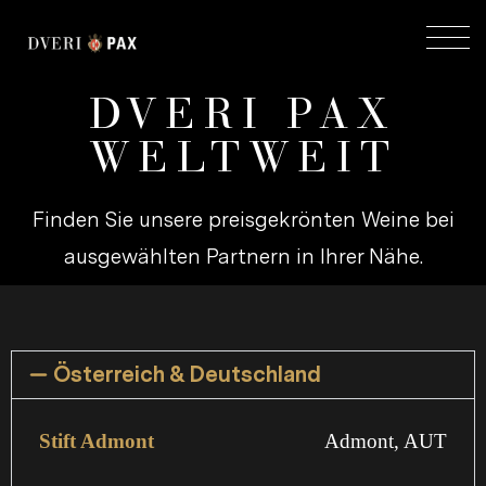
DVERI PAX
WELTWEIT
Fin­den Sie un­se­re preis­ge­krön­ten Weine bei
aus­ge­wähl­ten Part­nern in Ihrer Nähe.
Österreich & Deutschland
Stift Admont
Admont, AUT