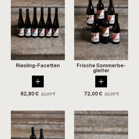
Riesling-​Facetten
Fri­sche Som­mer­be­
glei­ter
82,80
€
72,00
€
92,00
€
80,00
€