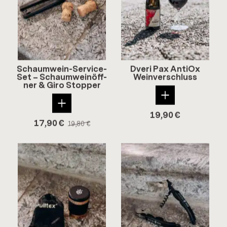
Schaumwein-​Service-
Dveri Pax An­tiOx
Set – Schaum­wein­öff­
Wein­ver­schluss
ner & Giro Stop­per
19,90
€
17,90
€
19,80
€