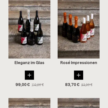
Ele­ganz im Glas
Rosé Im­pres­sio­nen
99,00
€
83,70
€
110,00
€
93,00
€