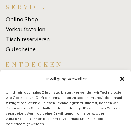
SER­VICE
Online Shop
Verkaufsstellen
Tisch reservieren
Gutscheine
ENT­DE­CKEN
Anfahrt
Einwilligung verwalten
Kontaktseite
Um dir ein optimales Erlebnis zu bieten, verwenden wir Technologien
Hall of Fame
wie Cookies, um Geräteinformationen zu speichern und/oder darauf
zuzugreifen. Wenn du diesen Technologien zustimmst, können wir
Daten wie das Surfverhalten oder eindeutige IDs auf dieser Website
verarbeiten. Wenn du deine Einwilligung nicht erteilst oder
zurückziehst, können bestimmte Merkmale und Funktionen
beeinträchtigt werden.