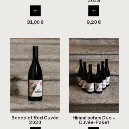
2023
31,00
€
9,20
€
Be­ne­dict Red Cuvée
Himm­li­sches Duo –
2020
Cuvée-​Paket