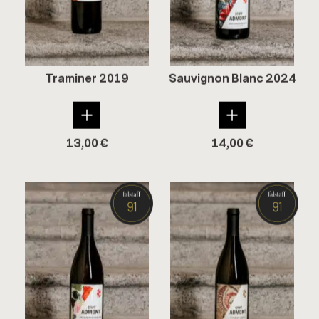
Tra­mi­ner 2019
Sau­vi­gnon Blanc 2024
13,00
€
14,00
€