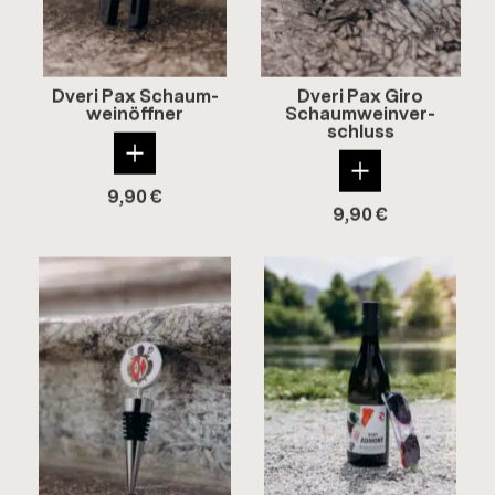
Dveri Pax Schaum­
Dveri Pax Giro
wein­öff­ner
Schaum­wein­ver­
schluss
9,90
€
9,90
€