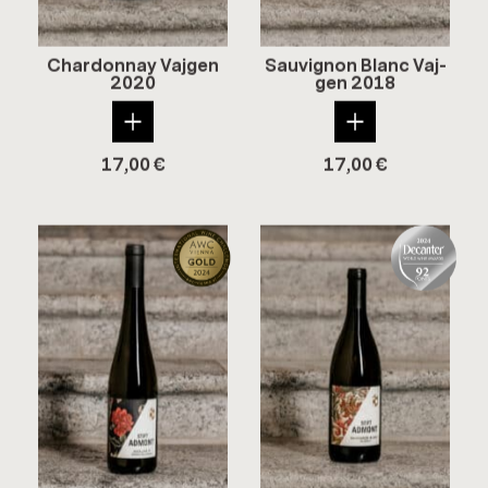
Char­don­nay Va­j­gen
Sau­vi­gnon Blanc Va­j­
2020
gen 2018
17,00
€
17,00
€