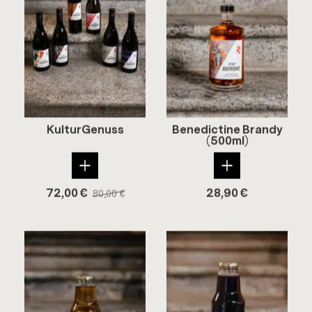
Kul­tur­Ge­nuss
Be­ne­dic­ti­ne Bran­dy
(500ml)
72,00
€
28,90
€
80,00
€