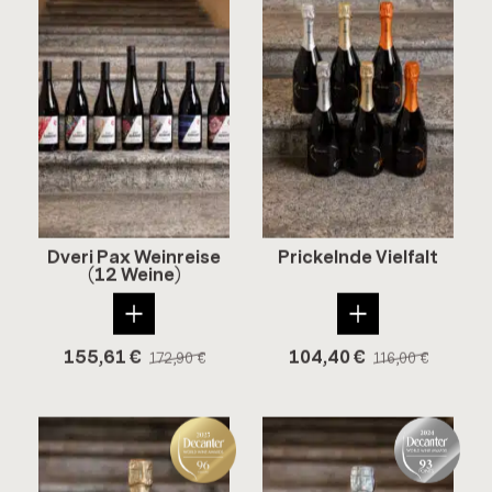
Dveri Pax Wein­rei­se
Pri­ckeln­de Viel­falt
(12 Weine)
155,61
€
104,40
€
172,90
€
116,00
€