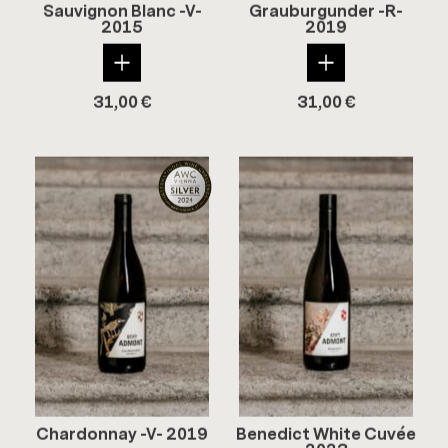
Sau­vi­gnon Blanc -V-
Grau­bur­gun­der -R-
2015
2019
31,00
€
31,00
€
Char­don­nay -V- 2019
Be­ne­dict White Cuvée