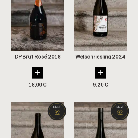
DP Brut Rosé 2018
Welsch­ries­ling 2024
18,00
€
9,20
€