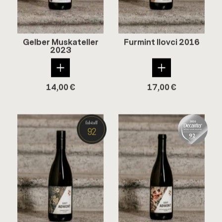
Gel­ber Mus­ka­tel­ler
Fur­mint Il­ovci 2016
2023
14,00
€
17,00
€