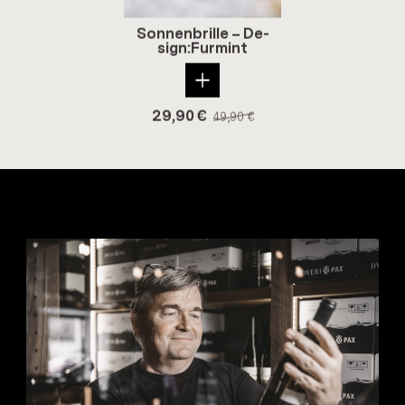
Son­nen­bril­le – De­
sign:Fur­mint
29,90
€
49,90
€