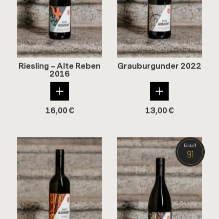
Ries­ling – Alte Reben
Grau­bur­gun­der 2022
2016
16,00
€
13,00
€