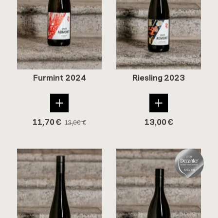
Fur­mint 2024
Ries­ling 2023
11,70
€
13,00
€
13,00
€