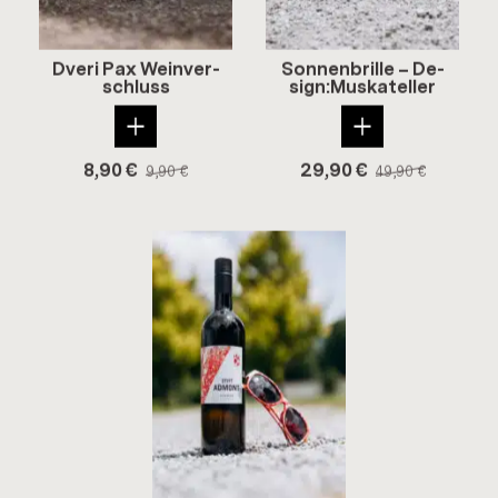
Dveri Pax Wein­ver­
Son­nen­bril­le – De­
schluss
sign:Mus­ka­tel­ler
8,90
€
29,90
€
9,90
€
49,90
€