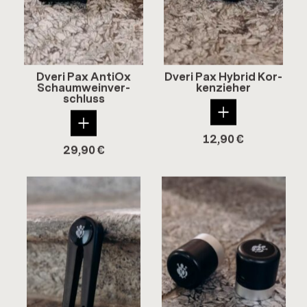
Dveri Pax An­tiOx
Dveri Pax Hy­brid Kor­
Schaum­wein­ver­
ken­zie­her
schluss
12,90
€
29,90
€