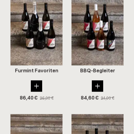
Fur­mint Fa­vo­ri­ten
BBQ-​Begleiter
86,40
€
84,60
€
96,00
€
94,00
€