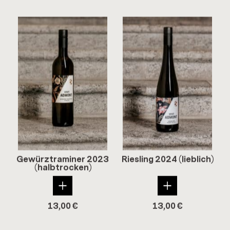
Ge­würz­tra­mi­ner 2023
Ries­ling 2024 (lieb­lich)
(halb­tro­cken)
13,00
€
13,00
€