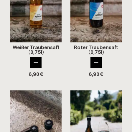
Wei­ßer Trau­ben­saft
Roter Trau­ben­saft
(0,75l)
(0,75l)
6,90
€
6,90
€