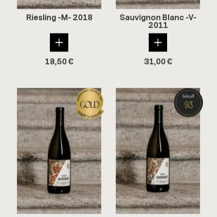
Ries­ling -M- 2018
Sau­vi­gnon Blanc -V-
2011
18,50
€
31,00
€