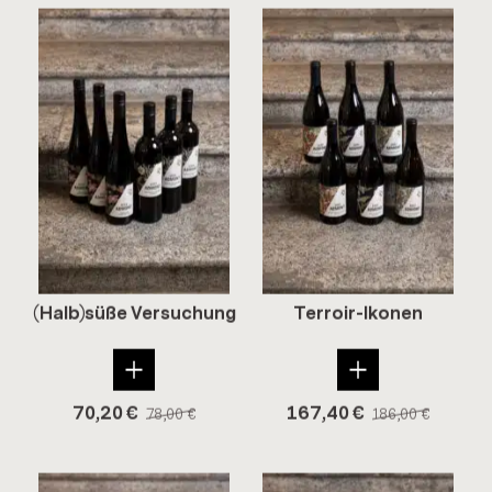
(Halb)süße Ver­su­chung
Terroir-​Ikonen
70,20
€
167,40
€
78,00
€
186,00
€