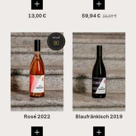
13,00
€
59,94
€
66,60
€
Rosé 2022
Blau­frän­kisch 2019