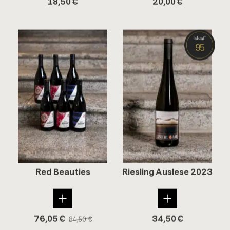
18,50
€
20,00
€
Red Beau­ties
Ries­ling Aus­le­se 2023
76,05
€
34,50
€
84,50
€