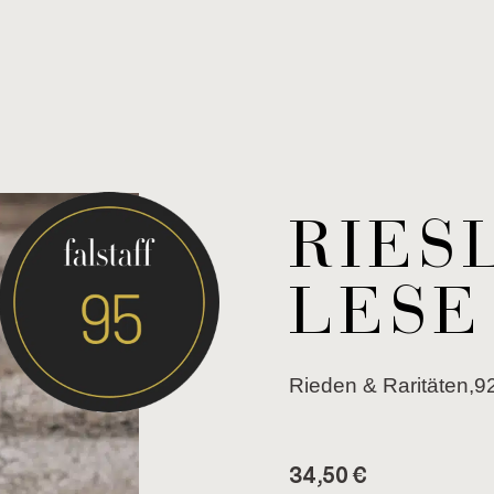
RIES­
LE­SE
Rie­den & Ra­ri­tä­ten,9
34,50
€