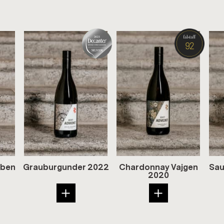
Reben
Grau­bur­gun­der 2022
Char­don­nay Va­j­gen
Sau­
2020