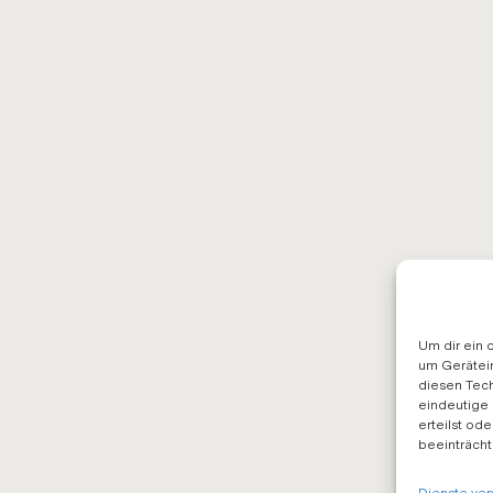
Um dir ein 
um Gerätei
diesen Tech
eindeutige 
erteilst od
beeinträcht
Dienste ver