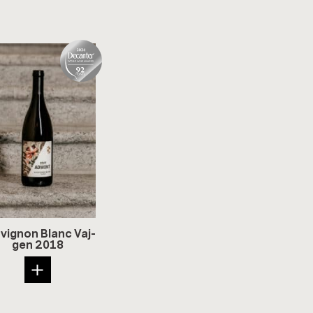
vi­gnon Blanc Va­j­
gen 2018