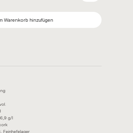
m Warenkorb hinzufügen
ing
ol.
l
6,9 g/l
kork
, Feinhefelager