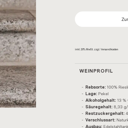
Zu
inkl. 20% MwSt. zzgl. Ver­sand­kos­ten
WEINPROFIL
100% Riesl
Rebsorte:
Pekel
Lage:
13 % v
Alkoholgehalt:
8,33 g/
Säuregehalt:
4
Restzuckergehalt:
Natur
Verschlussart:
Edelstahltank
Ausbau: