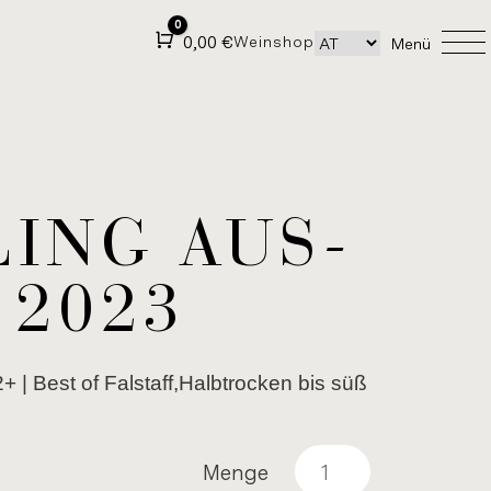
0
Warenkorb
0,00
€
Wein­shop
Menü
LING AUS­
 2023
2+ | Best of Fal­staff,Halb­tro­cken bis süß
Menge