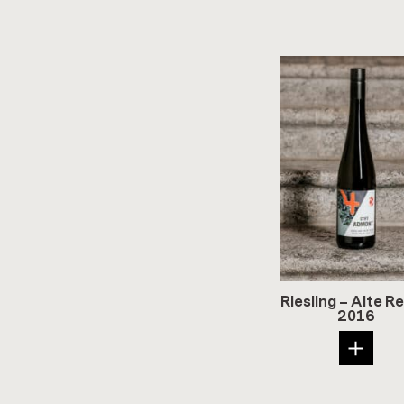
Ries­ling – Alte 
2016