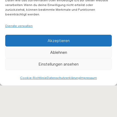
Daten wie das Surfverhalten oder eindeutige IDs auf dieser Website
verarbeiten. Wenn du deine Einwilligung nicht erteilst oder
zurückziehst, können bestimmte Merkmale und Funktionen
beeinträchtigt werden.
Dienste verwalten
Akzeptieren
WIR EMP­FEH­
Ablehnen
LEN
Einstellungen ansehen
Cookie-Richtlinie
Datenschutzerklärung
Impressum