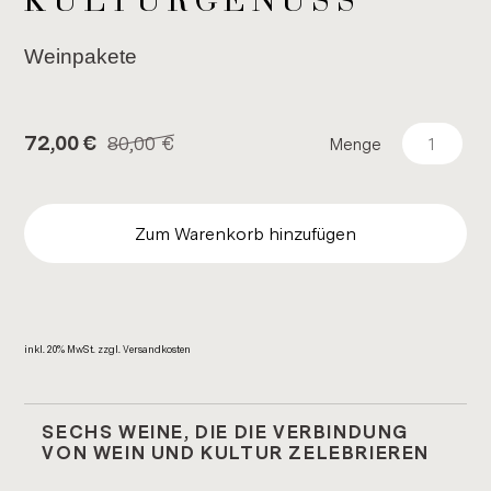
KUL­TUR­GE­NUSS
Wein­pa­ke­te
80,00
€
72,00
€
Menge
Zum Warenkorb hinzufügen
inkl. 20% MwSt. zzgl. Ver­sand­kos­ten
SECHS WEINE, DIE DIE VERBINDUNG
VON WEIN UND KULTUR ZELEBRIEREN