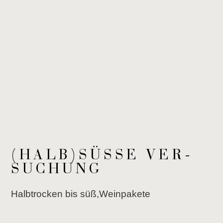
(HALB)SÜSSE VER­S
U­CHUNG
Halb­tro­cken bis süß,Wein­pa­ke­te