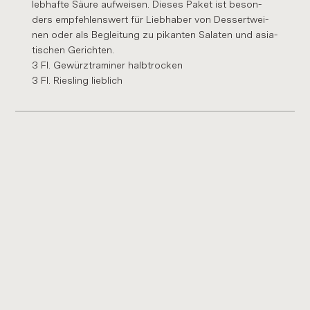
leb­haf­te Säure auf­wei­sen. Die­ses Paket ist be­son­
ders emp­feh­lens­wert für Lieb­ha­ber von Des­sert­wei­
nen oder als Be­glei­tung zu pi­kan­ten Sa­la­ten und asia­
ti­schen Ge­rich­ten.
3 Fl. Ge­würz­tra­mi­ner halb­tro­cken
3 Fl. Ries­ling lieb­lich