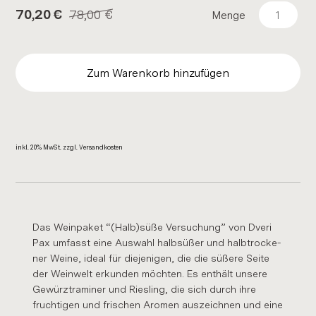
78,00
€
70,20
€
Menge
Zum Warenkorb hinzufügen
inkl. 20% MwSt. zzgl. Ver­sand­kos­ten
Das Wein­pa­ket “(Halb)süße Ver­su­chung” von Dveri
Pax um­fasst eine Aus­wahl halbsü­ßer und halb­tro­cke­
ner Weine, ideal für die­je­ni­gen, die die sü­ße­re Seite
der Wein­welt er­kun­den möch­ten. Es ent­hält un­se­re
Ge­würz­tra­mi­ner und Ries­ling, die sich durch ihre
fruch­ti­gen und fri­schen Aro­men aus­zeich­nen und eine