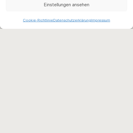
Einstellungen ansehen
Cookie-Richtlinie
Datenschutzerklärung
Impressum
Ries­ling Aus­le­se 2023
34,50
€