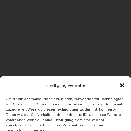
Einwilligung verwalten
Um dir ein optimales Erlebnis zu bieten, verwenden wir Technologien
wie Cookies, um Geräteinformationen zu speichern und/oder darauf
zuzugreifen. Wenn du diesen Technologien zustimmst, können wir
Daten wie das Surfverhalten oder eindeutige IDs auf dieser Website
verarbeiten. Wenn du deine Einwilligung nicht erteilst oder
zurückziehst, können bestimmte Merkmale und Funktionen
beeinträchtigt werden.