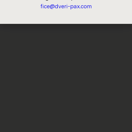
fice@dveri-​pax.com