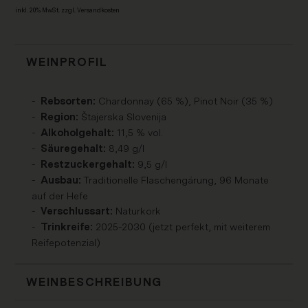
inkl. 20% MwSt. zzgl. Ver­sand­kos­ten
WEINPROFIL
Chardonnay (65 %), Pinot Noir (35 %)
Rebsorten:
Štajerska Slovenija
Region:
11,5 % vol.
Alkoholgehalt:
8,49 g/l
Säuregehalt:
9,5 g/l
Restzuckergehalt:
Traditionelle Flaschengärung, 96 Monate
Ausbau:
auf der Hefe
Naturkork
Verschlussart:
2025-2030 (jetzt perfekt, mit weiterem
Trinkreife:
Reifepotenzial)
WEINBESCHREIBUNG