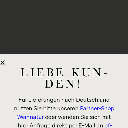
LIEBE KUN­
DEN!
Für Lie­fe­run­gen nach Deutsch­land
nut­zen Sie bitte un­se­ren
Partner-​Shop
oder wen­den Sie sich mit
Wein­na­tur
Ihrer An­fra­ge di­rekt per E-​Mail an
of­