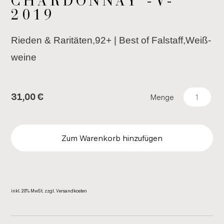
CHAR­DON­NAY -V-
2019
Rie­den & Ra­ri­tä­ten,92+ | Best of Fal­staff,Weiß­
wei­ne
31,00
€
Menge
Zum Warenkorb hinzufügen
inkl. 20% MwSt. zzgl. Ver­sand­kos­ten