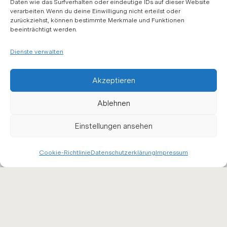
Daten wie das Surfverhalten oder eindeutige IDs auf dieser Website
verarbeiten. Wenn du deine Einwilligung nicht erteilst oder
zurückziehst, können bestimmte Merkmale und Funktionen
beeinträchtigt werden.
Dienste verwalten
Akzeptieren
WIR EMP­FEH­
Ablehnen
LEN
Einstellungen ansehen
Cookie-Richtlinie
Datenschutzerklärung
Impressum